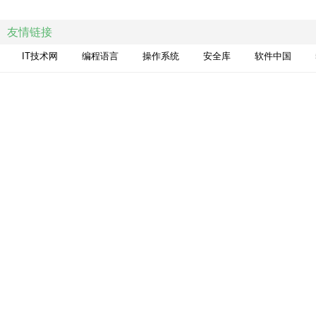
使用SQL中COUNT（）函数对一列中数
友情链接
对linux MySQL 安装步骤的讨论
IT技术网
编程语言
操作系统
安全库
软件中国
安装MySQL
MySQL使用Amoeba作为Proxy时的注意
MySQL修改表的实际应用代码示例