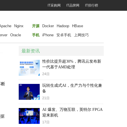
IT采购网
IT品牌网
IT排行榜
Apache
Nginx
开源
Docker
Hadoop
HBase
rver
Oracle
手机
iPhone
安卓手机
上网技巧
最新资讯
性价比提升超30%，腾讯云发布新
一代基于AMD处理
24日
不断
玩转生成式AI，生产力与个性化兼
备
？
21日
AI 爆发、万物互联，英特尔 FPGA
迎来新机
数据
17日