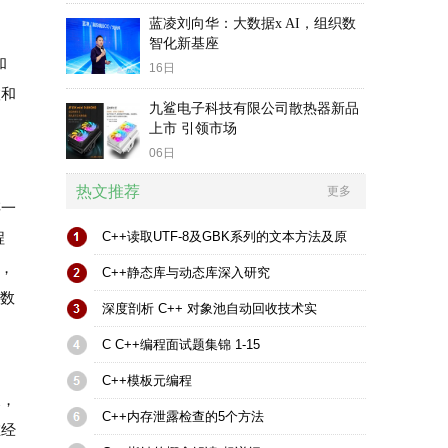
蓝凌刘向华：大数据x AI，组织数
智化新基座
和
16日
联和
九鲨电子科技有限公司散热器新品
上市 引领市场
06日
热文推荐
更多
存一
程
C++读取UTF-8及GBK系列的文本方法及原
的，
C++静态库与动态库深入研究
r数
深度剖析 C++ 对象池自动回收技术实
C C++编程面试题集锦 1-15
C++模板元编程
反，
C++内存泄露检查的5个方法
在经