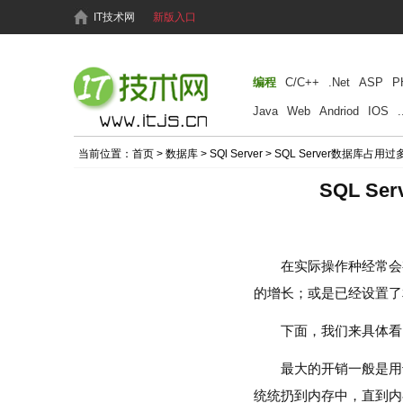
IT技术网
新版入口
编程
C/C++
.Net
ASP
P
Java
Web
Andriod
IOS
.
当前位置：
首页
>
数据库
>
SQl Server
> SQL Server数据库占
SQL S
在实际操作种经常会有
的增长；或是已经设置了
下面，我们来具体看以
最大的开销一般是用
统统扔到内存中，直到内