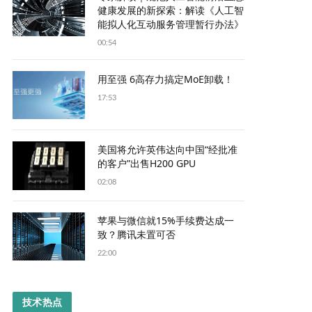
健康发展的新探索：解读《人工智
能拟人化互动服务管理暂行办法》
00:54
用至强 6高存力搞定MoE卸载！
17:53
美国将允许英伟达向中国“经批准
的客户”出售H200 GPU
02:08
苹果与微信就15%手续费达成一
致？腾讯未置可否
22:00
技术热点