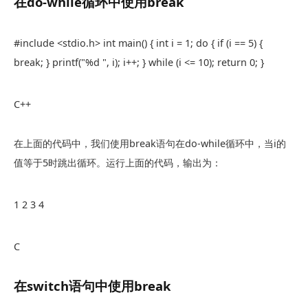
在
do-while
循环中使用
break
#include <stdio.h> int main() { int i = 1; do { if (i == 5) {
break; } printf("%d ", i); i++; } while (i <= 10); return 0; }
C++
在上面的代码中，我们使用
break
语句在
do-while
循环中，当
i
的
值等于5时跳出循环。运行上面的代码，输出为：
1 2 3 4
C
在
switch
语句中使用
break