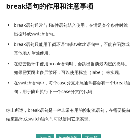
break
语句的作用和注意事项
break
语句通常与
if
条件语句结合使用，在满足某个条件时跳
出循环或
switch
语句。
break
语句只能用于循环语句或
switch
语句中，不能在函数或
其他地方单独使用。
在嵌套循环中使用
break
语句时，会跳出当前最内层的循环。
如果需要跳出多层循环，可以使用标签（label）来实现。
在
switch
语句中，每个
case
分支末尾通常都会有一个
break
语
句，用于防止执行下一个
case
分支的代码。
综上所述，
break
语句是一种非常有用的控制流语句，在需要提前
结束循环或
switch
语句时可以使用它来实现。