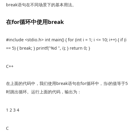
break
语句在不同场景下的基本用法。
在
for
循环中使用
break
#include <stdio.h> int main() { for (int i = 1; i <= 10; i++) { if (i
== 5) { break; } printf("%d ", i); } return 0; }
C++
在上面的代码中，我们使用
break
语句在
for
循环中，当
i
的值等于5
时跳出循环。运行上面的代码，输出为：
1 2 3 4
C