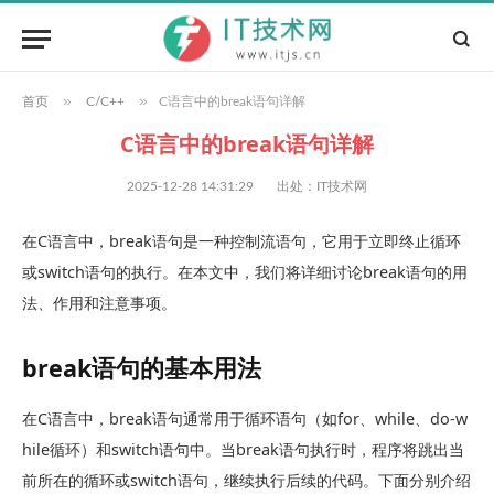
»
»
首页
C/C++
C语言中的break语句详解
C语言中的break语句详解
2025-12-28 14:31:29
出处：IT技术网
在C语言中，
break
语句是一种控制流语句，它用于立即终止循环
或
switch
语句的执行。在本文中，我们将详细讨论
break
语句的用
法、作用和注意事项。
break
语句的基本用法
在C语言中，
break
语句通常用于循环语句（如
for
、
while
、
do-w
hile
循环）和
switch
语句中。当
break
语句执行时，程序将跳出当
前所在的循环或
switch
语句，继续执行后续的代码。下面分别介绍